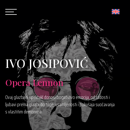
IVO JOSIPOVIĆ
Opera Lennon
Ovaj glazbeni spektakl donosi bogatstvo emocija, od radosti i
ljubavi prema glazbi do tuge, usamljenosti i pokušaja suočavanja
s vlastitim demonima.