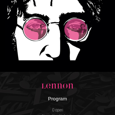
Program
O operi