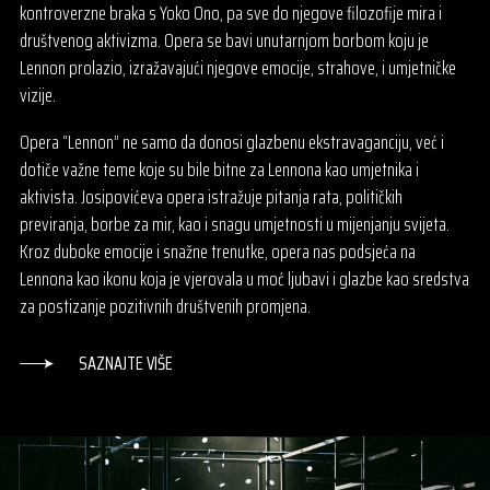
kontroverzne braka s Yoko Ono, pa sve do njegove filozofije mira i
društvenog aktivizma. Opera se bavi unutarnjom borbom koju je
Lennon prolazio, izražavajući njegove emocije, strahove, i umjetničke
vizije.
Opera “Lennon” ne samo da donosi glazbenu ekstravaganciju, već i
dotiče važne teme koje su bile bitne za Lennona kao umjetnika i
aktivista. Josipovićeva opera istražuje pitanja rata, političkih
previranja, borbe za mir, kao i snagu umjetnosti u mijenjanju svijeta.
Kroz duboke emocije i snažne trenutke, opera nas podsjeća na
Lennona kao ikonu koja je vjerovala u moć ljubavi i glazbe kao sredstva
za postizanje pozitivnih društvenih promjena.
SAZNAJTE VIŠE