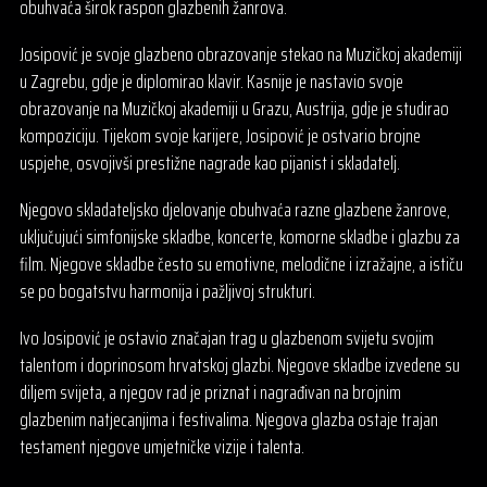
obuhvaća širok raspon glazbenih žanrova.
Josipović je svoje glazbeno obrazovanje stekao na Muzičkoj akademiji
u Zagrebu, gdje je diplomirao klavir. Kasnije je nastavio svoje
obrazovanje na Muzičkoj akademiji u Grazu, Austrija, gdje je studirao
kompoziciju. Tijekom svoje karijere, Josipović je ostvario brojne
uspjehe, osvojivši prestižne nagrade kao pijanist i skladatelj.
Njegovo skladateljsko djelovanje obuhvaća razne glazbene žanrove,
uključujući simfonijske skladbe, koncerte, komorne skladbe i glazbu za
film. Njegove skladbe često su emotivne, melodične i izražajne, a ističu
se po bogatstvu harmonija i pažljivoj strukturi.
Ivo Josipović je ostavio značajan trag u glazbenom svijetu svojim
talentom i doprinosom hrvatskoj glazbi. Njegove skladbe izvedene su
diljem svijeta, a njegov rad je priznat i nagrađivan na brojnim
glazbenim natjecanjima i festivalima. Njegova glazba ostaje trajan
testament njegove umjetničke vizije i talenta.