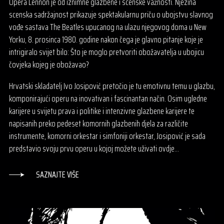
Opera Lennon je od iznimne glazbene i scenske važnosti. Njezina
scenska sadržajnost prikazuje spektakularnu priču o ubojstvu slavnog
vođe sastava The Beatles upucanog na ulazu njegovog doma u New
Yorku, 8. prosinca 1980. godine nakon čega je glavno pitanje koje je
intrigiralo svijet bilo: Što je moglo pretvoriti obožavatelja u ubojicu
čovjeka kojeg je obožavao?
Hrvatski skladatelj Ivo Josipović pretočio je tu emotivnu temu u glazbu,
komponirajući operu na inovativan i fascinantan način. Osim ugledne
karijere u svijetu prava i politike i intenzivne glazbene karijere te
napisanih preko pedeset komornih glazbenih djela za različite
instrumente, komorni orkestar i simfoniji orkestar, Josipović je sada
predstavio svoju prvu operu u kojoj možete uživati ovdje…
SAZNAJTE VIŠE