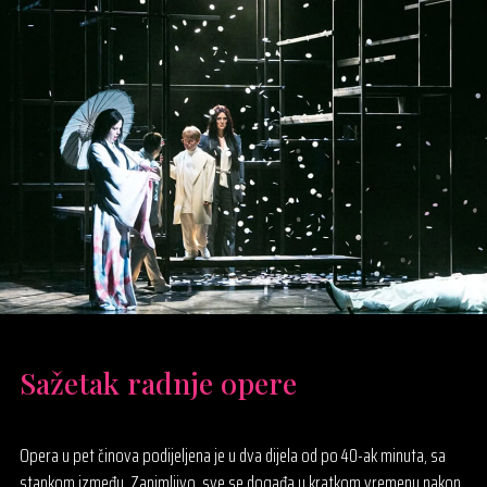
Sažetak radnje opere
Opera u pet činova podijeljena je u dva dijela od po 40-ak minuta, sa
stankom između. Zanimljivo, sve se događa u kratkom vremenu nakon