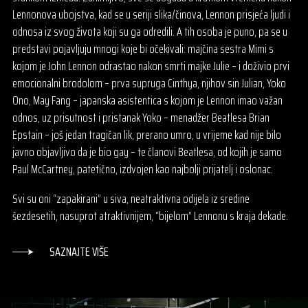
Lennonova ubojstva, kad se u seriji slika/činova, Lennon prisjeća ljudi i
odnosa iz svog života koji su ga odredili. A tih osoba je puno, pa se u
predstavi pojavljuju mnogi koje bi očekivali: majčina sestra Mimi s
kojom je John Lennon odrastao nakon smrti majke Julie – i doživio prvi
emocionalni brodolom – prva supruga Cinthya, njihov sin Julian, Yoko
Ono, May Fang – japanska asistentica s kojom je Lennon imao važan
odnos, uz prisutnost i pristanak Yoko – menadžer Beatlesa Brian
Epstain – još jedan tragičan lik, prerano umro, u vrijeme kad nije bilo
javno objavljivo da je bio gay – te članovi Beatlesa, od kojih je samo
Paul McCartney, patetično, izdvojen kao najbolji prijatelj i oslonac.
Svi su oni “zapakirani” u siva, neatraktivna odijela iz sredine
šezdesetih, nasuprot atraktivnijem, “bijelom” Lennonu s kraja dekade.
SAZNAJTE VIŠE