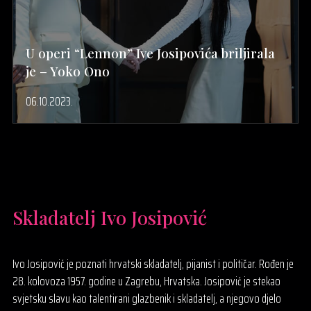
U operi “Lennon” Ive Josipovića briljirala
je – Yoko Ono
06.10.2023.
Skladatelj Ivo Josipović
Ivo Josipović je poznati hrvatski skladatelj, pijanist i političar. Rođen je
28. kolovoza 1957. godine u Zagrebu, Hrvatska. Josipović je stekao
svjetsku slavu kao talentirani glazbenik i skladatelj, a njegovo djelo