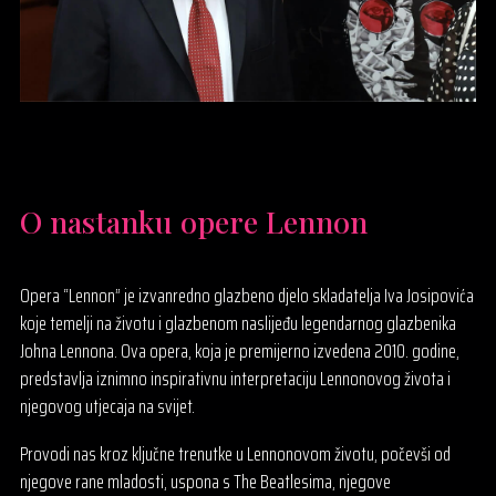
O nastanku opere Lennon
Opera “Lennon” je izvanredno glazbeno djelo skladatelja Iva Josipovića
koje temelji na životu i glazbenom naslijeđu legendarnog glazbenika
Johna Lennona. Ova opera, koja je premijerno izvedena 2010. godine,
predstavlja iznimno inspirativnu interpretaciju Lennonovog života i
njegovog utjecaja na svijet.
Provodi nas kroz ključne trenutke u Lennonovom životu, počevši od
njegove rane mladosti, uspona s The Beatlesima, njegove