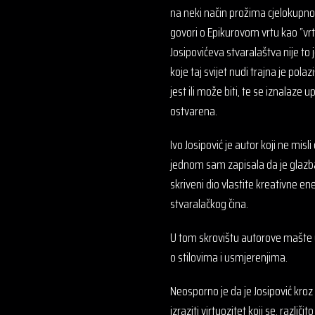
na neki način prožima cjelokupno 
govori o Epikurovom vrtu kao “vrtu
Josipovićeva stvaralaštva nije 
koje taj svijet nudi trajna je pol
jest ili može biti, te se iznalaz
ostvarena.
Ivo Josipović je autor koji ne mi
jednom sam zapisala da je glazba
skriveni dio vlastite kreativne en
stvaralačkog čina.
U tom skrovištu autorove mašte uv
o stilovima i usmjerenjima.
Neosporno je da je Josipović kro
izraziti virtuozitet koji se, različ