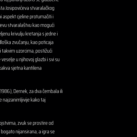
šta Josipovićeva stvaralačkog
i aspekt cjeline protumačiti i
vićevu stvaralaštvu kao mogući
enu krivulju kretanja s jedne i
edloška zvučanju, kao poticaja
ili takvim uzorcima, postižući
 veselje u njihovoj glazbi i svi su
a kakva sjetna kantilena
1986.), Dernek, za dva čembala ili
e najzanimljivije kako taj
ojstvima, zvuk se prostire od
 bogato nijansirana, a igra se