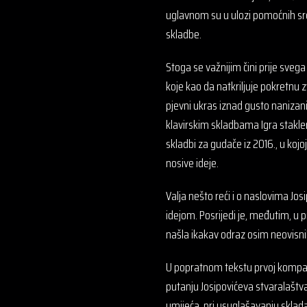
uglavnom su u ulozi pomoćnih sred
skladbe.
Stoga se važnijim čini prije sve
koje kao da natkriljuje pokretnu 
pjevni ukras iznad gusto nanizani
klavirskim skladbama Igra staklen
skladbi za gudače iz 2016., u koj
nosive ideje.
Valja nešto reći i o naslovima Jo
idejom. Posrijedi je, međutim, u p
našla ikakav odraz osim neovisni
U popratnom tekstu prvoj kompaktn
putanju Josipovićeva stvaralaštv
umijeća, pri usuglašavanju sklada