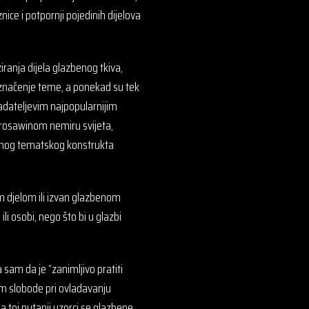
ice i potpornji pojedinih dijelova
ranja dijela glazbenog tkiva,
i značenje teme, a ponekad su tek
ladateljevim najpopularnijim
 Kurosawinom nemiru svijeta,
liranog tematskog konstrukta
im djelom ili izvan glazbenom
li osobi, nego što bi u glazbi
sam da je “zanimljivo pratiti
om slobode pri ovladavanju
 toj putanji uzorci se glazbene