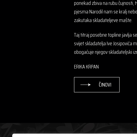
ponekad zbiva na rubu čujnosti, tv
pjesma Narodil nam se kralj nebes
zakutaka skladateljeve mašte.
Taj titraj posebne topline javlja s
svijet skladatelja Ive Josipovića m
obogaćuje njegov skladateljski iz
ERIKA KRPAN
ČINOVI