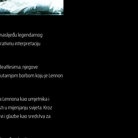
m naslijeđu legendarnog
rativnu interpretaciju
 Beatlesima, njegove
 unutarnjom borbom koju je Lennon
za Lennona kao umjetnika i
ti u mijenjanju svijeta. Kroz
vi i glazbe kao sredstva za