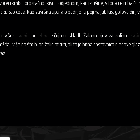
oreći krhko, prozračno tkivo. I odjednom, kao iz tišine, s toga će ruba čuj
ki, kao coda, kao završna uputa o podrijetlu pojma jubilus, gotovo dirlji
e u više skladbi – posebno je čujan u skladbi Žalobni pjev, za violinu i klavi
ožda i više no što bi on želio otkriti, ali to je bitna sastavnica njegove g
raz.