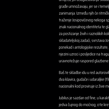
građe umnožavaju, jer se i temelj
zanimanja. Između njih će ritmička 
traženje Josipovićevog nekoga spe
znak nacionalnog identiteta te gl
za postizanje živih i raznolikih ko
skladateljskoj zadaći, svrstava Jo
ponekad i antologijske rezultate, a 
njezini uzroci i posljedice na trag
uravnotežuje raspored glazbene 
Baš te skladbe idu u red autorovi
dva klavira, gudače i udaraljke (1
nacionalni kod proviruje iz žive mo
Jubilus je sazdan od fine, u karak
jedva čujnog do moćnog, crte kreta