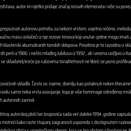
stava; autor im rijetko pridaje značaj nosivih elemenata i više su povezn
ga prepoznati autorovu potrebu za nekom vrstom, uvjetno rečeno, melodizi
zvučnu masu izvlačeći iz nje nizove tonova koji unutar cjeline mogu imat
h klasterski akumuliranih tonskih sklopova. Posebno je to razvidno u sk
ih perli iz 1986. i nešto mlađeg Jubilusa iz 1992., ali i veoma uočljivo u
oj se skladatelj kreće po rubovima tonalitetnosti ne libeći se jasno profi
sipovićevih skladbi. Često se, naime, doimlju kao potaknuti nekim literarn
ravilu samo neka vrsta asocijacije, koja je više hommage određenoj misli i
h autorovih zamisli.
oj autorskoj ploči Ive Josipovića sada već daleke 1994. godine zapisala 
a motreći kako raste stupanj zaigranosti usporedo s dostignutom razin
teljskog obrta s umjetničkom idejom, koja se tim obrtom oživotvoruje. Na