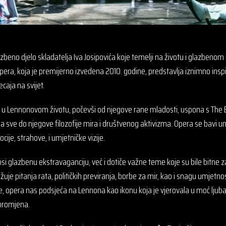
beno djelo skladatelja Iva Josipovića koje temelji na životu i glazbeno
ra, koja je premijerno izvedena 2010. godine, predstavlja iznimno inspi
caja na svijet.
e u Lennonovom životu, počevši od njegove rane mladosti, uspona s The
a sve do njegove filozofije mira i društvenog aktivizma. Opera se bavi
cije, strahove, i umjetničke vizije.
 glazbenu ekstravaganciju, već i dotiče važne teme koje su bile bitne 
žuje pitanja rata, političkih previranja, borbe za mir, kao i snagu umjetnos
, opera nas podsjeća na Lennona kao ikonu koja je vjerovala u moć ljuba
 promjena.