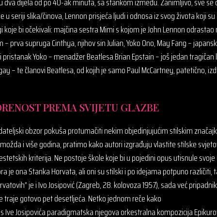
e u dva dijela od po 40-ak minuta, sa stankom između. Zanimljivo, sve 
 seriji slika/činova, Lennon prisjeća ljudi i odnosa iz svog života koji su 
i koje bi očekivali: majčina sestra Mimi s kojom je John Lennon odrastao 
 – prva supruga Cinthya, njihov sin Julian, Yoko Ono, May Fang – japans
 pristanak Yoko – menadžer Beatlesa Brian Epstain – još jedan tragičan l
o gay – te članovi Beatlesa, od kojih je samo Paul McCartney, patetično, izdvo
RENOST PREMA SVIJETU GLAZBE
adateljski obzor pokuša protumačiti nekim objedinjujućim stilskim znača
možda i više godina, pratimo kako autori izgrađuju vlastite stilske svj
 i estetskih kriterija. Ne postoje škole koje bi u pojedini opus utisnule svoj
ora je ona Stanka Horvata, ali oni su stilski i po idejama potpuno različiti,
atovih” je i Ivo Josipović (Zagreb, 28. kolovoza 1957.), sada već pripadnik
je traje gotovo pet desetljeća. Netko jednom reče kako
s Ive Josipovića paradigmatska njegova orkestralna kompozicija Epikurov vr