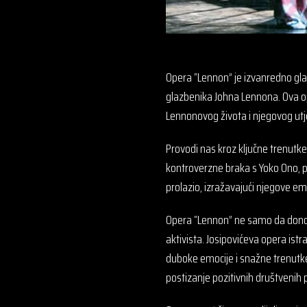
Opera “Lennon” je izvanredno glaz
glazbenika Johna Lennona. Ova ope
Lennonovog života i njegovog utje
Provodi nas kroz ključne trenutk
kontroverzne braka s Yoko Ono, p
prolazio, izražavajući njegove emo
Opera “Lennon” ne samo da donosi
aktivista. Josipovićeva opera istra
duboke emocije i snažne trenutke
postizanje pozitivnih društvenih