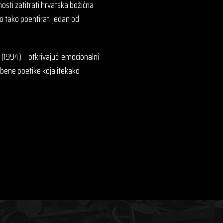
nosti zatitrati hrvatska božićna
vo tako poentirati jedan od
r (1994.) – otkrivajući emocionalni
lazbene poetike koja itekako