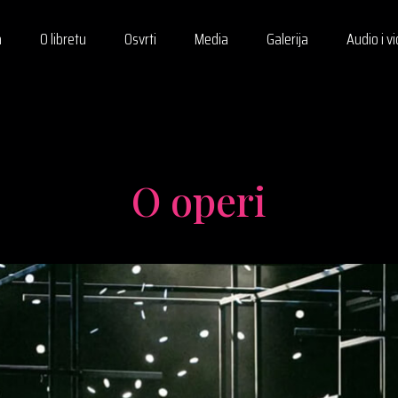
a
O libretu
Osvrti
Media
Galerija
Audio i v
O operi