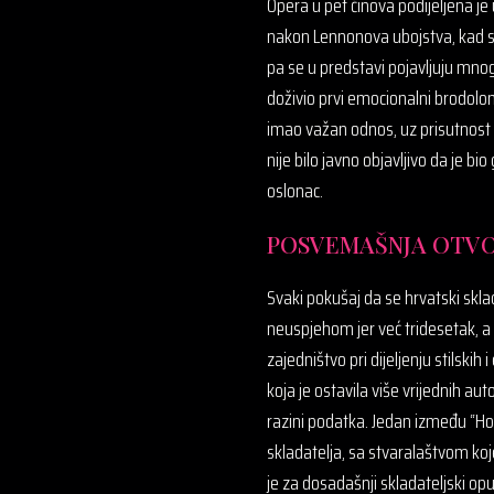
Opera u pet činova podijeljena j
nakon Lennonova ubojstva, kad se u
pa se u predstavi pojavljuju mnog
doživio prvi emocionalni brodolom
imao važan odnos, uz prisutnost i
nije bilo javno objavljivo da je bi
oslonac.
POSVEMAŠNJA OTVO
Svaki pokušaj da se hrvatski skl
neuspjehom jer već tridesetak, a 
zajedništvo pri dijeljenju stilskih
koja je ostavila više vrijednih aut
razini podatka. Jedan između “Horv
skladatelja, sa stvaralaštvom ko
je za dosadašnji skladateljski opu