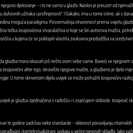
njegovo djelovanje – i to ne samo u glazbi. Naslov je preuzet od njemačk
 duhovnih užitaka i profinjenosti”.1 Dakako, ima u tome istine, ali s dana
to jedina moguća paradigma. Posvemašnja otvorenost prema svijetu glaz
azišna točka Josipovićeva stvaralaštva iz koje se širi autorova mašta, potr
e uporišta u kojima će se poklopiti vlastita zvukovna predodžba sa sredstv
sli da glazba mora iskazati još nešto osim sebe same. Baveći se njegovim
 Josipovićev alter ego, skrovište njegove mašte, a glazbeno je djelo mj
ergije. U tome skrivenom dijelu uvijek se može potražiti Josipovićev razlog 
ijek je glazba izjednačena s radošću i s osjećajem slobode. Josipović sk
z sve te godine zadržao neke standarde – sklonost ponavljanju ritamskih 
ito ugrađivani i kontekstualizirani, javljaju u većini njegovih skladbi. Iako v