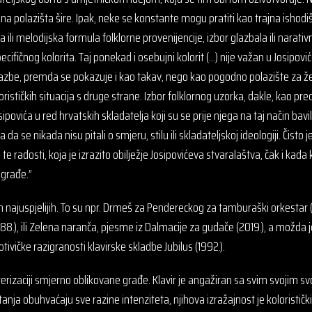
na polazišta šire. Ipak, neke se konstante mogu pratiti kao trajna ishodi
ili melodijska formula folklorne provenijencije, izbor glazbala ili narativn
cifičnog kolorita. Taj ponekad i osebujni kolorit (…) nije važan u Josipo
azbe, premda se pokazuje i kao takav, nego kao pogodno polazište za želj
lorističkih situacija s druge strane. Izbor folklornog uzorka, dakle, kao pr
sipovića u red hrvatskih skladatelja koji su se prije njega na taj način bav
da se nikada nisu pitali o smjeru, stilu ili skladateljskoj ideologiji. Čisto je
u te radosti, koja je izrazito obilježje Josipovićeva stvaralaštva, čak i kad
građe.”
h najuspjelijih. To su npr. Drmeš za Pendereckog za tamburaški orkestar (
988.), ili Zelena naranča, pjesme iz Dalmacije za gudače (2019.), a možda j
tivičke razigranosti klavirske skladbe Jubilus (1992.).
terizaciji smjerno oblikovane građe. Klavir je angažiran sa svim svojim sv
nja obuhvaćaju sve razine intenziteta, njihova izražajnost je koloristički