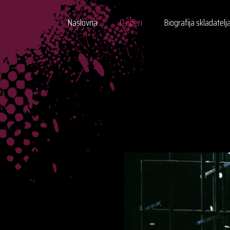
Naslovna
O operi
Biografija skladatelj