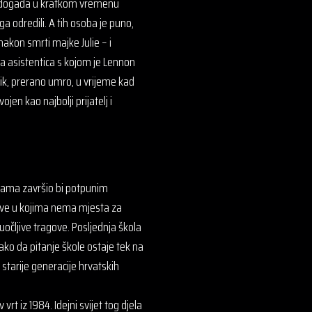
se događa u kratkom vremenu
ga odredili. A tih osoba je puno,
nakon smrti majke Julie – i
ka asistentica s kojom je Lennon
ik, prerano umro, u vrijeme kad
jen kao najbolji prijatelj i
jkama završio bi potpunim
etove u kojima nema mjesta za
e uočljive tragove. Posljednja škola
 tako da pitanje škole ostaje tek na
 starije generacije hrvatskih
t iz 1984. Idejni svijet tog djela