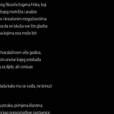
og filozofa Eugena Finka, koji
šnjeg motrišta i analize
be i kreativnim mogućnostima
eba da se iskuša sve što glazba
ima kojima ona može biti
 stvaralaštvom više godina,
esto unutar kojeg oslobađa
za djelo, ali i smisao
lada kako mu se sviđa, ne brinući
uzoraka, primjena klastera,
ažni kao prepoznatljive sastavnice,